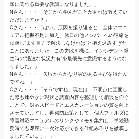
頼に関わる重要な教訓になりました。」
Nさん・・・「そこから学んだことがあれば教えてい
ただけますか？」
Oさん・・・「はい。原因を振り返ると、全体のマニ
ュアル把握不足に加え、休日の他メンバーへの連絡を
躊躇し”まず自力で解決しなければ”と抱え込みすぎた
ことにありました。この失敗を機に、インシデント発
生時の”迅速な状況共有”を最優先に意識するようにな
りました。」
Nさん・・・「失敗からかなり実のある学びを得たん
ですね！」
Oさん・・・「そうですね。現在は、不明点に直面し
た際も速やかに現状と調査内容を整理して相談を仰ぐ
ことで、対応スピードとエスカレーションの質を向上
させていますし、再発防止策として、個人フォルダに
障害対応マニュアルのリンクやメモを集約し、単独勤
務時でも即座に一次対応ができる仕組み作りを徹底し
ましたています。」