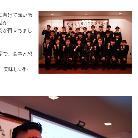
に向けて熱い激
話が
姿が目立ちまし
拶で、食事と懇
、美味しい料